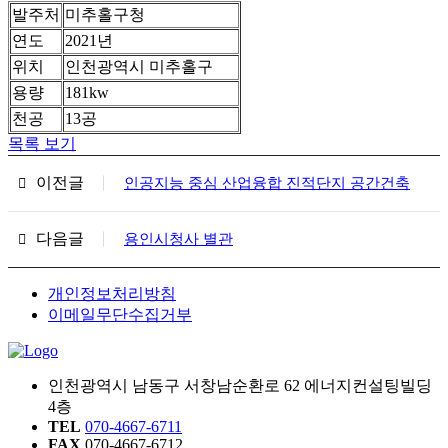
발주처
미추홀구청
연도
2021년
위치
인천광역시 미추홀구
용량
181kw
천공
13공
목록 보기
이전글
인공지능 중심 산업융합 진적단지 공간건축
다음글
용인시청사 별관
개인정보처리방침
이메일무단수집거부
인천광역시 남동구 서창남순환로 62 에너지컨설팅빌딩
4층
TEL
070-4667-6711
FAX
070-4667-6712