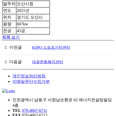
발주처
오산시청
연도
2021년
위치
경기도 오산시
용량
607kw
천공
45공
목록 보기
이전글
KSPO 스포츠가치센터
다음글
대곶문화복지센터
개인정보처리방침
이메일무단수집거부
인천광역시 남동구 서창남순환로 62 에너지컨설팅빌딩
4층
TEL
070-4667-6711
FAX
070-4667-6712