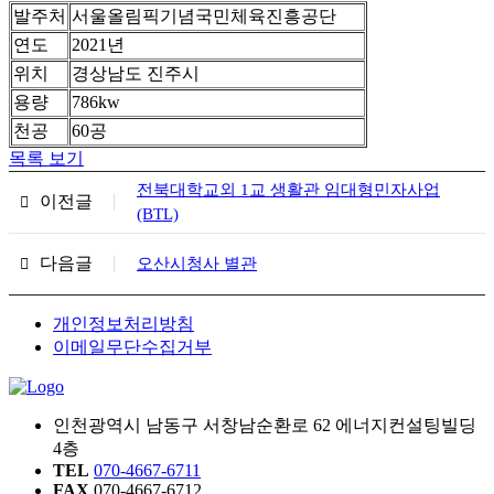
발주처
서울올림픽기념국민체육진흥공단
연도
2021년
위치
경상남도 진주시
용량
786kw
천공
60공
목록 보기
전북대학교외 1교 생활관 임대형민자사업
이전글
(BTL)
다음글
오산시청사 별관
개인정보처리방침
이메일무단수집거부
인천광역시 남동구 서창남순환로 62 에너지컨설팅빌딩
4층
TEL
070-4667-6711
FAX
070-4667-6712